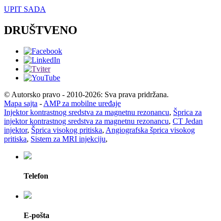
UPIT SADA
DRUŠTVENO
© Autorsko pravo - 2010-2026: Sva prava pridržana.
Mapa sajta
-
AMP za mobilne uređaje
Injektor kontrastnog sredstva za magnetnu rezonancu
,
Šprica za
injektor kontrastnog sredstva za magnetnu rezonancu
,
CT Jedan
injektor
,
Šprica visokog pritiska
,
Angiografska šprica visokog
pritiska
,
Sistem za MRI injekciju
,
Telefon
E-pošta