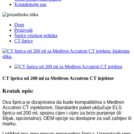
Kontaktirajte nas
Dom
Proizvodi
Šprice visokog pritiska
CT šprice
CT šprica od 200 ml za Medtron Accutron CT injektor
Kratak opis:
Ova šprica je dizajnirana da bude kompatibilna s Medtron
Accutron CT injektorom. Standardni paket uključuje ELS
špricu od 200 ml, spojnu cijev i cijev za brzo punjenje (ili
šiljak, opcionalno). OEM opcije su dostupne za vaš zahtjev ili
marku.
LnkMed ima zreo proces proizvodnje šprica. Uspostavili smo