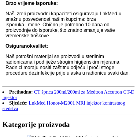
Brzo vrijeme isporuke:
Naši zreli proizvodni kapaciteti osiguravaju LnkMed-u
snažnu posvećenost našim kupcima: brza
isporuka...
mene. Obično je potrebno 10 dana od
proizvodnje do isporuke, što znatno smanjuje vaše
vremenske troškove.
Osigurano
kvalitet:
Naš potrošni materijal se proizvodi u sterilnim
radionicama i podliježe strogim higijenskim mjerama.
Radnici moraju nositi zaštitnu odjeću i proći stroge
procedure dezinfekcije prije ulaska u radionicu svaki dan.
Prethodno:
CT šprica 200ml/200ml za Medtron Accutron CT-D
injektor
Sljedeće:
LnkMed Honor-M2001 MRI injektor kontrastnog
sredstva
Kategorije proizvoda