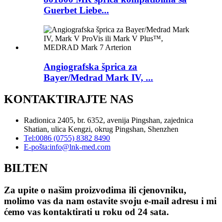
Guerbet Liebe...
Angiografska šprica za
Bayer/Medrad Mark IV, ...
KONTAKTIRAJTE NAS
Radionica 2405, br. 6352, avenija Pingshan, zajednica
Shatian, ulica Kengzi, okrug Pingshan, Shenzhen
Tel:
0086 (0755) 8382 8490
E-pošta:
info@lnk-med.com
BILTEN
Za upite o našim proizvodima ili cjenovniku,
molimo vas da nam ostavite svoju e-mail adresu i mi
ćemo vas kontaktirati u roku od 24 sata.