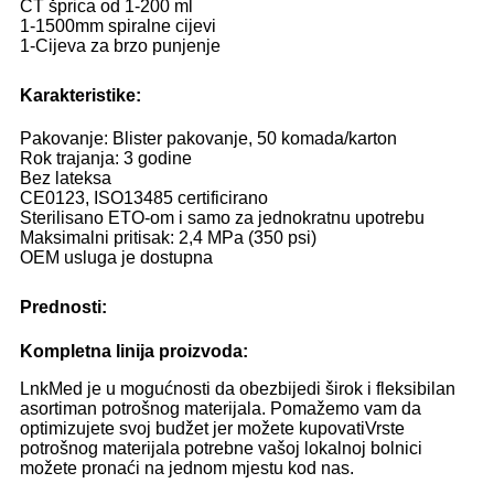
CT šprica od 1-200 ml
1-1500mm spiralne cijevi
1-Cijeva za brzo punjenje
Karakteristike:
Pakovanje: Blister pakovanje, 50 komada/karton
Rok trajanja: 3 godine
Bez lateksa
CE0123, ISO13485 certificirano
Sterilisano ETO-om i samo za jednokratnu upotrebu
Maksimalni pritisak: 2,4 MPa (350 psi)
OEM usluga je dostupna
Prednosti:
Kompletna linija proizvoda:
LnkMed je u mogućnosti da obezbijedi širok i fleksibilan
asortiman potrošnog materijala. Pomažemo vam da
optimizujete svoj budžet jer možete kupovati
Vrste
potrošnog materijala potrebne vašoj lokalnoj bolnici
možete pronaći na jednom mjestu kod nas.