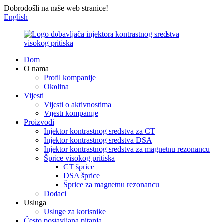
Dobrodošli na naše web stranice!
English
Dom
O nama
Profil kompanije
Okolina
Vijesti
Vijesti o aktivnostima
Vijesti kompanije
Proizvodi
Injektor kontrastnog sredstva za CT
Injektor kontrastnog sredstva DSA
Injektor kontrastnog sredstva za magnetnu rezonancu
Šprice visokog pritiska
CT šprice
DSA šprice
Šprice za magnetnu rezonancu
Dodaci
Usluga
Usluge za korisnike
Često postavljana pitanja