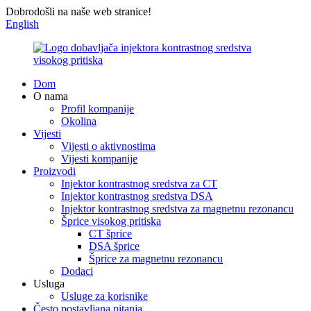
Dobrodošli na naše web stranice!
English
Dom
O nama
Profil kompanije
Okolina
Vijesti
Vijesti o aktivnostima
Vijesti kompanije
Proizvodi
Injektor kontrastnog sredstva za CT
Injektor kontrastnog sredstva DSA
Injektor kontrastnog sredstva za magnetnu rezonancu
Šprice visokog pritiska
CT šprice
DSA šprice
Šprice za magnetnu rezonancu
Dodaci
Usluga
Usluge za korisnike
Često postavljana pitanja