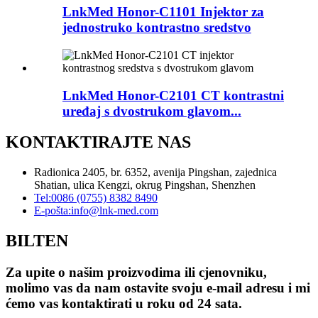
LnkMed Honor-C1101 Injektor za
jednostruko kontrastno sredstvo
LnkMed Honor-C2101 CT kontrastni
uređaj s dvostrukom glavom...
KONTAKTIRAJTE NAS
Radionica 2405, br. 6352, avenija Pingshan, zajednica
Shatian, ulica Kengzi, okrug Pingshan, Shenzhen
Tel:
0086 (0755) 8382 8490
E-pošta:
info@lnk-med.com
BILTEN
Za upite o našim proizvodima ili cjenovniku,
molimo vas da nam ostavite svoju e-mail adresu i mi
ćemo vas kontaktirati u roku od 24 sata.