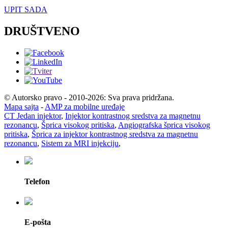
UPIT SADA
DRUŠTVENO
© Autorsko pravo - 2010-2026: Sva prava pridržana.
Mapa sajta
-
AMP za mobilne uređaje
CT Jedan injektor
,
Injektor kontrastnog sredstva za magnetnu
rezonancu
,
Šprica visokog pritiska
,
Angiografska šprica visokog
pritiska
,
Šprica za injektor kontrastnog sredstva za magnetnu
rezonancu
,
Sistem za MRI injekciju
,
Telefon
E-pošta