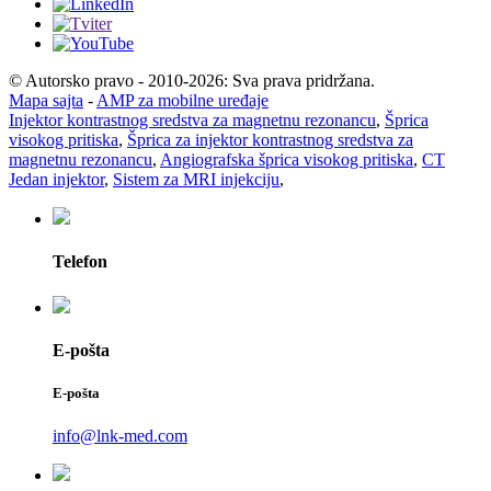
© Autorsko pravo - 2010-2026: Sva prava pridržana.
Mapa sajta
-
AMP za mobilne uređaje
Injektor kontrastnog sredstva za magnetnu rezonancu
,
Šprica
visokog pritiska
,
Šprica za injektor kontrastnog sredstva za
magnetnu rezonancu
,
Angiografska šprica visokog pritiska
,
CT
Jedan injektor
,
Sistem za MRI injekciju
,
Telefon
E-pošta
E-pošta
info@lnk-med.com