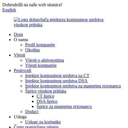
Dobrodošli na naše web stranice!
English
Dom
O nama
Profil kompanije
Okolina
Vijesti
Vijesti o aktivnostima
Vijesti kompanije
Proizvodi
Injektor kontrastnog sredstva za CT
Injektor kontrastnog sredstva DSA
Injektor kontrastnog sredstva za magnetnu rezonancu
Šprice visokog pritiska
CT šprice
DSA šprice
Šprice za magnetnu rezonancu
Dodaci
Usluga
Usluge za korisnike
Često postavljana pitanja