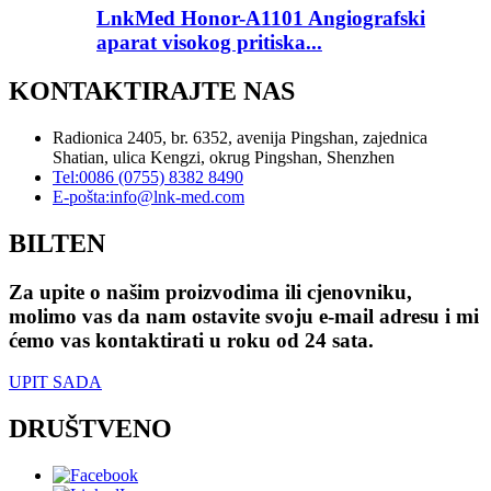
LnkMed Honor-A1101 Angiografski
aparat visokog pritiska...
KONTAKTIRAJTE NAS
Radionica 2405, br. 6352, avenija Pingshan, zajednica
Shatian, ulica Kengzi, okrug Pingshan, Shenzhen
Tel:
0086 (0755) 8382 8490
E-pošta:
info@lnk-med.com
BILTEN
Za upite o našim proizvodima ili cjenovniku,
molimo vas da nam ostavite svoju e-mail adresu i mi
ćemo vas kontaktirati u roku od 24 sata.
UPIT SADA
DRUŠTVENO